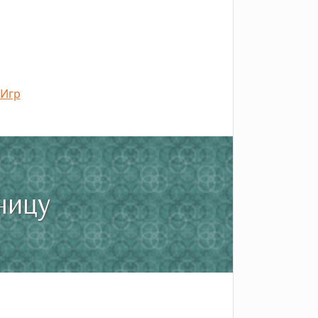
 Игр
ницу