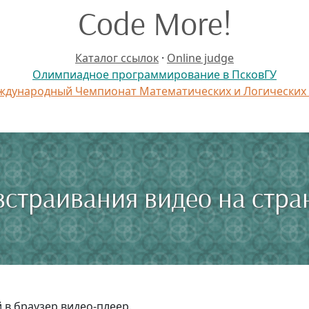
Code More!
Каталог ссылок
·
Online judge
Олимпиадное программирование в ПсковГУ
дународный Чемпионат Математических и Логических
встраивания видео на стра
 в браузер видео-плеер.