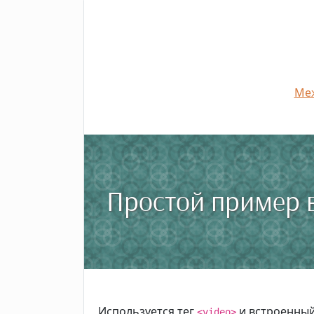
Меж
Простой пример 
Используется тег
и встроенный
<video>