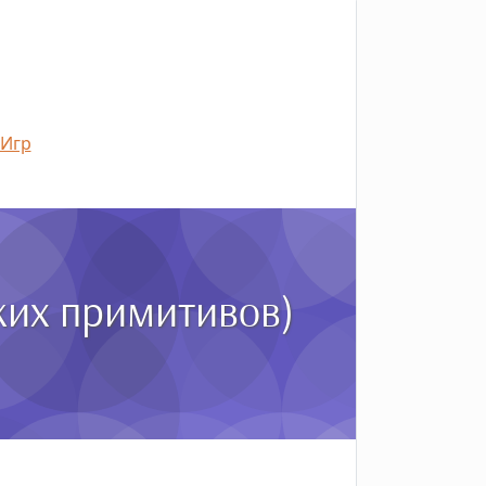
 Игр
ких примитивов)