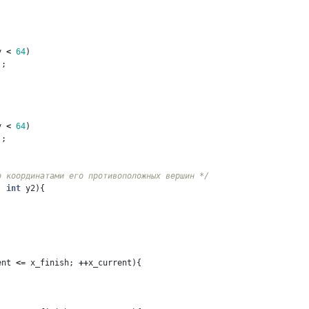
y
<
64
)
);
y
<
64
)
);
о координатами его противоположных вершин */
,
int
y2
){
ent
<=
x_finish
;
++
x_current
){