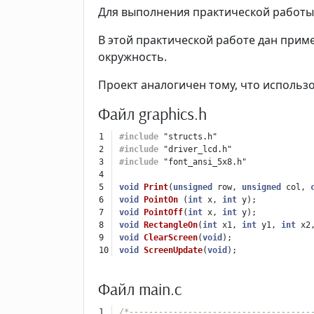
Для выполнения практической работы
В этой практической работе дан прим
окружность.
Проект аналогичен тому, что использов
Файл graphics.h
1

#include
"structs.h"
2

#include
"driver_lcd.h"
3

#include
"font_ansi_5x8.h"
4

5

void
Print
(
unsigned
row
,
unsigned
col
,
6

void
PointOn
(
int
x
,
int
y
);
7

void
PointOff
(
int
x
,
int
y
);
8

void
RectangleOn
(
int
x1
,
int
y1
,
int
x2
9

void
ClearScreen
(
void
);
void
ScreenUpdate
(
void
);
Файл main.c
1

/*-------------------------------------