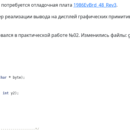
 потребуется отладочная плата
1986EvBrd_48_Rev3
.
ер реализации вывода на дисплей графических примитив
ался в практической работе №02. Изменились файлы: grap
char
*
byte
);
,
int
y2
);
------------------*/