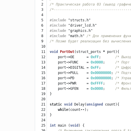
2

/* Практическая работа 03 (вывод графич
3

/*-------------------------------------
4

5

#include
"structs.h"
6

#include
"driver_lcd.h"
7

#include
"graphics.h"
8

#include
"math.h"
 /* Для применения фун
9

/* Позже будет реализация без вычислени
10

11

void
PortOut
(
struct_ports
*
port
){
12

port
->
OE
=
0xFF
;
/* Выхо
13

port
->
FUNC
=
0x0000
;
/* Порт
14

port
->
DIGITAL
=
0xFF
;
/* Цифр
15

port
->
PULL
=
0x00000000
;
/* Подт
16

port
->
PD
=
0x00000000
;
/* Упра
17

port
->
PWR
=
0xFFFF
;
/* Фрон
18

port
->
GFEN
=
0x0000
;
/* Филь
19

}
20

21

static
void
Delay
(
unsigned
count
){
22

while
(
count
--
);
23

}
24

25

int
main
(
void
)
{
26

/* Включение тактирования порта F *