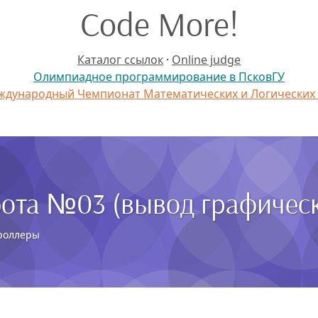
Code More!
Каталог ссылок
·
Online judge
Олимпиадное программирование в ПсковГУ
дународный Чемпионат Математических и Логических
бота №03 (вывод графичес
троллеры