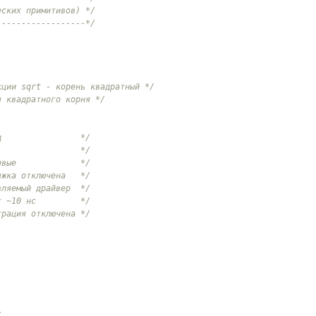
еских примитивов) */
------------------*/
кции sqrt - корень квадратный */
я квадратного корня */
д                */
                 */
овые             */
яжка отключена   */
вляемый драйвер  */
т ~10 нс         */
трация отключена */
/