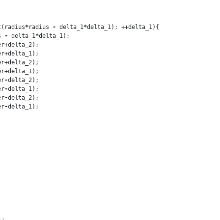
t
(
radius
*
radius
-
delta_1
*
delta_1
);
++
delta_1
){
s
-
delta_1
*
delta_1
);
er
+
delta_2
);
er
+
delta_1
);
er
+
delta_2
);
er
+
delta_1
);
er
-
delta_2
);
er
-
delta_1
);
er
-
delta_2
);
er
-
delta_1
);