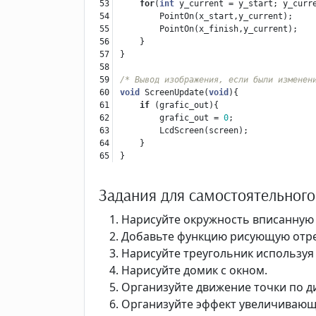
53

for
(
int
y_current
=
y_start
;
y_curr
54

PointOn
(
x_start
,
y_current
);
55

PointOn
(
x_finish
,
y_current
);
56

}
57

}
58

59

/* Вывод изображения, если были изменен
60

void
ScreenUpdate
(
void
){
61

if
(
grafic_out
){
62

grafic_out
=
0
;
63

LcdScreen
(
screen
);
64

}
}
Задания для самостоятельног
Нарисуйте окружность вписанную 
Добавьте функцию рисующую отре
Нарисуйте треугольник используя
Нарисуйте домик с окном.
Организуйте движение точки по д
Организуйте эффект увеличивающ