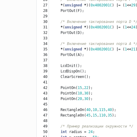
27

*
(
unsigned
*
)(
0x4002001C
)
|=
(
1
<<
29
28

PortOut
(
F
);
29

30

/* Включение тактирования порта D *
31

*
(
unsigned
*
)(
0x4002001C
)
|=
(
1
<<
24
32

PortOut
(
D
);
33

34

/* Включение тактирования порта A *
35

*
(
unsigned
*
)(
0x4002001C
)
|=
(
1
<<
21
36

PortOut
(
A
);
37

38

LcdInit
();
39

LcdDispOn
();
40

ClearScreen
();
41

42

PointOn
(
15
,
22
);
43

PointOn
(
10
,
30
);
44

PointOn
(
20
,
30
);
45

46

RectangleOn
(
40
,
10
,
115
,
40
);
47

RectangleOn
(
45
,
15
,
110
,
35
);
48

49

/* Пример реализации окружности */
50

int
radius
=
24
;