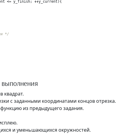
ent
<=
y_finish
;
++
y_current
){
ия */
о выполнения
в квадрат.
зки с заданными координатами концов отрезка.
 функцию из предыдущего задания.
исплею.
ихся и уменьшающихся окружностей.