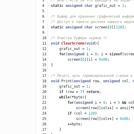
3

/* Флаг, есть ли что выводить на экран 
4

static
unsigned
char
grafic_out
=
1
;
5

6

/* Буфер для хранения графической инфор
7

/* Доступ к памяти дисплея намного медл
8

static
unsigned
char
screen
[
8
][
128
];
9

10

/* Очистка буфера экрана */
11

void
ClearScreen
(
void
){
12

grafic_out
=
1
;
13

for
(
unsigned
i
=
0
;
i
<
sizeof
(
scre
14

screen
[
0
][
i
]
=
0x00
;
15

}
16

17

/* Печать нуль терминированной строки в
18

void
Print
(
unsigned
row
,
unsigned
col
,
19

grafic_out
=
1
;
20

if
(
row
>
7
)
return
;
21

while
(
*
byte
){
22

for
(
unsigned
i
=
0
;
i
<
5
&&
co
23

screen
[
row
][
col
++
]
=
ansi
[
*
24

if
(
col
<
128
)
25

screen
[
row
][
col
++
]
=
0x00
;
26

++
byte
;
27

}