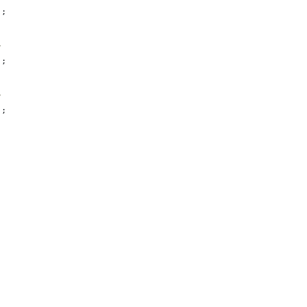
);
/
);
/
);