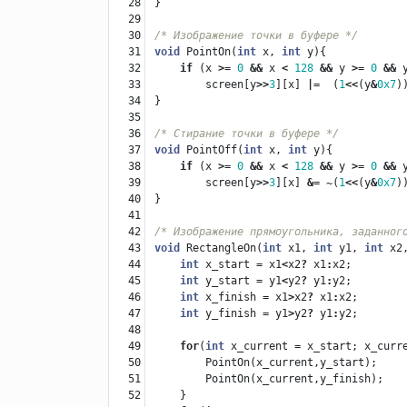
28

}
29

30

/* Изображение точки в буфере */
31

void
PointOn
(
int
x
,
int
y
){
32

if
(
x
>=
0
&&
x
<
128
&&
y
>=
0
&&
33

screen
[
y
>>
3
][
x
]
|=
(
1
<<
(
y
&
0x7
)
34

}
35

36

/* Стирание точки в буфере */
37

void
PointOff
(
int
x
,
int
y
){
38

if
(
x
>=
0
&&
x
<
128
&&
y
>=
0
&&
39

screen
[
y
>>
3
][
x
]
&=
~
(
1
<<
(
y
&
0x7
)
40

}
41

42

/* Изображение прямоугольника, заданног
43

void
RectangleOn
(
int
x1
,
int
y1
,
int
x2
44

int
x_start
=
x1
<
x2
?
x1
:
x2
;
45

int
y_start
=
y1
<
y2
?
y1
:
y2
;
46

int
x_finish
=
x1
>
x2
?
x1
:
x2
;
47

int
y_finish
=
y1
>
y2
?
y1
:
y2
;
48

49

for
(
int
x_current
=
x_start
;
x_curr
50

PointOn
(
x_current
,
y_start
);
51

PointOn
(
x_current
,
y_finish
);
52

}