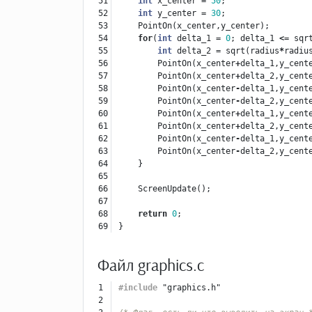
51

int
x_center
=
50
;
52

int
y_center
=
30
;
53

PointOn
(
x_center
,
y_center
);
54

for
(
int
delta_1
=
0
;
delta_1
<=
sqr
55

int
delta_2
=
sqrt
(
radius
*
radiu
56

PointOn
(
x_center
+
delta_1
,
y_cent
57

PointOn
(
x_center
+
delta_2
,
y_cent
58

PointOn
(
x_center
-
delta_1
,
y_cent
59

PointOn
(
x_center
-
delta_2
,
y_cent
60

PointOn
(
x_center
+
delta_1
,
y_cent
61

PointOn
(
x_center
+
delta_2
,
y_cent
62

PointOn
(
x_center
-
delta_1
,
y_cent
63

PointOn
(
x_center
-
delta_2
,
y_cent
64

}
65

66

ScreenUpdate
();
67

68

return
0
;
}
Файл graphics.c
1

#include
"graphics.h"
2
