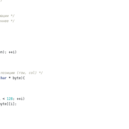
*/
мации */
еннее */
en
);
++
i
)
 позицию (row, col) */
char
*
byte
){
l
<
128
;
++
i
)
byte
][
i
];