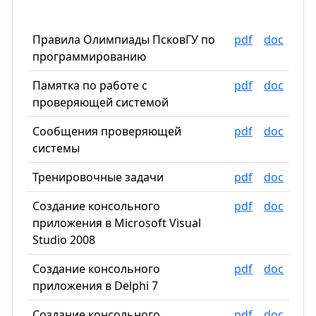
Правила Олимпиады ПсковГУ по
pdf
doc
программированию
Памятка по работе с
pdf
doc
проверяющей системой
Сообщения проверяющей
pdf
doc
системы
Тренировочные задачи
pdf
doc
Создание консольного
pdf
doc
приложения в Microsoft Visual
Studio 2008
Создание консольного
pdf
doc
приложения в Delphi 7
Создание консольного
pdf
doc