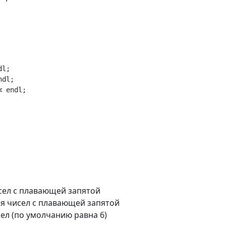
dl
;
ndl
;
<
endl
;
исел с плавающей запятой
ля чисел с плавающей запятой
ел (по умолчанию равна 6)