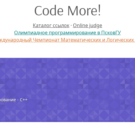
Code More!
Каталог ссылок
·
Online judge
Олимпиадное программирование в ПсковГУ
дународный Чемпионат Математических и Логических
рование - C++