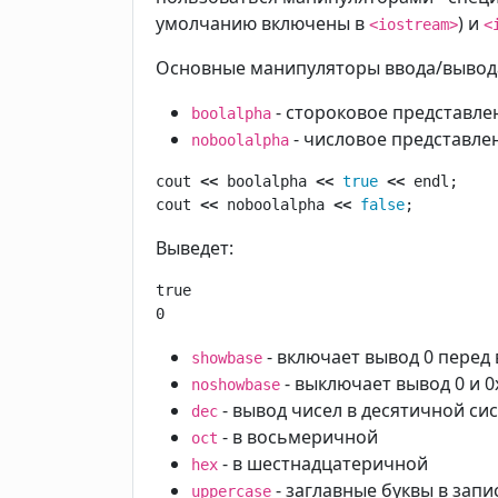
умолчанию включены в
) и
<iostream>
<
Основные манипуляторы ввода/вывод
- стороковое представле
boolalpha
- числовое представле
noboolalpha
cout
<<
boolalpha
<<
true
<<
endl
;
cout
<<
noboolalpha
<<
false
;
Выведет:
true

0
- включает вывод 0 пере
showbase
- выключает вывод 0 и 0
noshowbase
- вывод чисел в десятичной си
dec
- в восьмеричной
oct
- в шестнадцатеричной
hex
- заглавные буквы в зап
uppercase