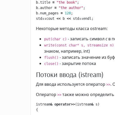
b
.
title
=
"the book"
;
b
.
author
=
"the author"
;
b
.
num_pages
=
128
;
std
::
cout
<<
b
<<
std
::
endl
;
Некоторые методы класса ostream:
- записать символ
с
в п
put(char c)
write(const char* s, streamsize n)
знаком, например, int)
- записать значение из бу
flush()
- закрытие потока
close()
Потоки ввода (istream)
Для ввода используется оператор
. 
>>
Оператор
также можно определить д
>>
istream
&
operator
>>
(
istream
&
s
)
{