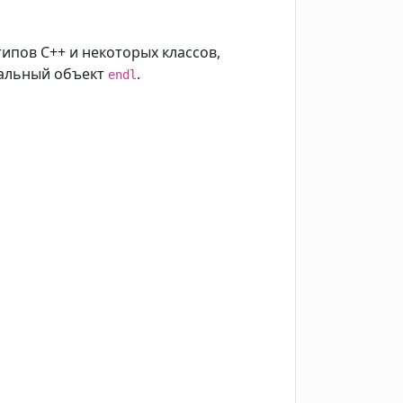
типов C++ и некоторых классов,
иальный объект
.
endl