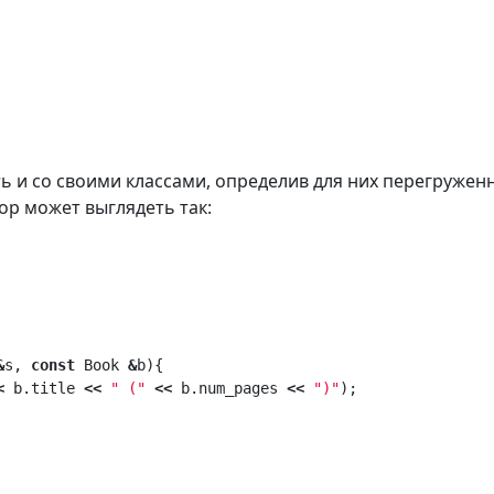
 и со своими классами, определив для них перегружен
р может выглядеть так:
&
s
,
const
Book
&
b
){
<
b
.
title
<<
" ("
<<
b
.
num_pages
<<
")"
);