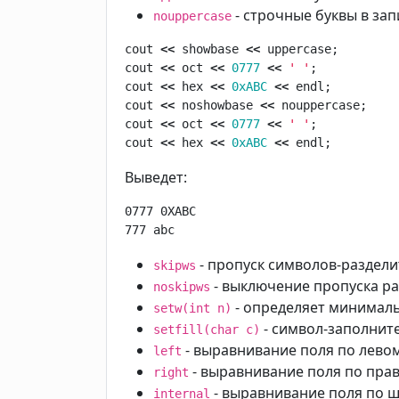
- строчные буквы в зап
nouppercase
cout
<<
showbase
<<
uppercase
;
cout
<<
oct
<<
0777
<<
' '
;
cout
<<
hex
<<
0xABC
<<
endl
;
cout
<<
noshowbase
<<
nouppercase
;
cout
<<
oct
<<
0777
<<
' '
;
cout
<<
hex
<<
0xABC
<<
endl
;
Выведет:
0777 0XABC

777 abc
- пропуск символов-раздели
skipws
- выключение пропуска р
noskipws
- определяет минималь
setw(int n)
- символ-заполнит
setfill(char c)
- выравнивание поля по лево
left
- выравнивание поля по пра
right
- выравнивание поля по 
internal