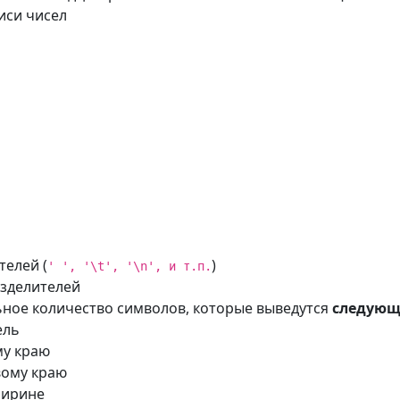
иси чисел
телей (
)
' ', '\t', '\n', и т.п.
азделителей
ное количество символов, которые выведутся
следую
ель
му краю
вому краю
ширине