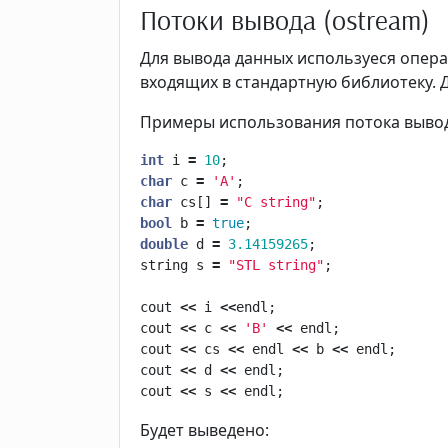
Потоки вывода (ostream)
Для вывода данных используеся опер
входящих в стандартную библиотеку.
Примеры использования потока вывод
int
i
=
10
;
char
c
=
'A'
;
char
cs
[]
=
"C string"
;
bool
b
=
true
;
double
d
=
3.14159265
;
string
s
=
"STL string"
;
cout
<<
i
<<
endl
;
cout
<<
c
<<
'B'
<<
endl
;
cout
<<
cs
<<
endl
<<
b
<<
endl
;
cout
<<
d
<<
endl
;
cout
<<
s
<<
endl
;
Будет выведено: