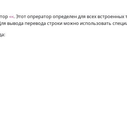
атор
. Этот опрератор определен для всех встроенных 
<<
 Для вывода перевода строки можно использовать спец
а: