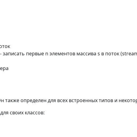
оток
- записать первые n элементов массива s в поток (strea
фера
Он также определен для всех встроенных типов и некот
ля своих классов: