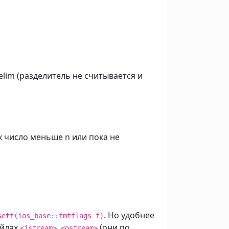
lim (разделитель не считывается и
их число меньше n или пока не
. Но удобнее
setf(ios_base::fmtflags f)
айлах
,
(они по
<istream>
<ostream>