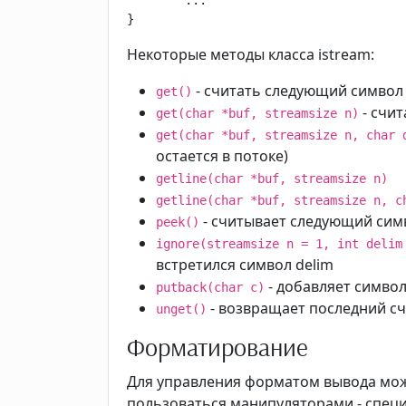
...
}
Некоторые методы класса istream:
- считать следующий символ
get()
- счит
get(char *buf, streamsize n)
get(char *buf, streamsize n, char 
остается в потоке)
getline(char *buf, streamsize n)
getline(char *buf, streamsize n, c
- считывает следующий симв
peek()
ignore(streamsize n = 1, int delim
встретился символ delim
- добавляет символ
putback(char c)
- возвращает последний с
unget()
Форматирование
Для управления форматом вывода мож
пользоваться манипуляторами - спец