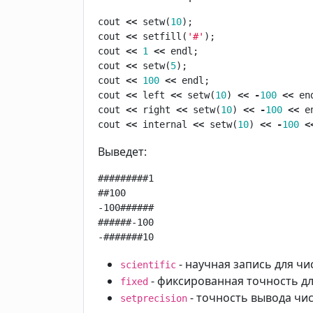
cout
<<
setw
(
10
);
cout
<<
setfill
(
'#'
);
cout
<<
1
<<
endl
;
cout
<<
setw
(
5
);
cout
<<
100
<<
endl
;
cout
<<
left
<<
setw
(
10
)
<<
-
100
<<
en
cout
<<
right
<<
setw
(
10
)
<<
-
100
<<
e
cout
<<
internal
<<
setw
(
10
)
<<
-
100
<
Выведет:
#########1

##100

-100######

######-100

-#######10
- научная запись для ч
scientific
- фиксированная точность д
fixed
- точность вывода чис
setprecision