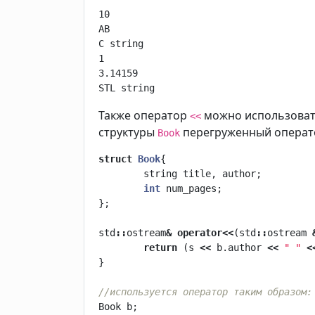
10

AB

C string

1

3.14159

STL string
Также оператор
можно использовать
<<
структуры
перегруженный операто
Book
struct
Book
{
string
title
,
author
;
int
num_pages
;
};
std
::
ostream
&
operator
<<
(
std
::
ostream
return
(
s
<<
b
.
author
<<
" "
<
}
//используется оператор таким образом:
Book
b
;