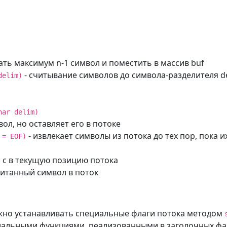
ать максимум n-1 символ и поместить в массив buf
- считывание символов до символа-разделителя de
delim)
har delim)
ол, но оставляет его в потоке
- извлекает символы из потока до тех пор, пока 
 = EOF)
 с в текущую позицию потока
читанный символ в поток
но устанавливать специальные флаги потока методом
иальными функциями, реализованными в заголочных ф