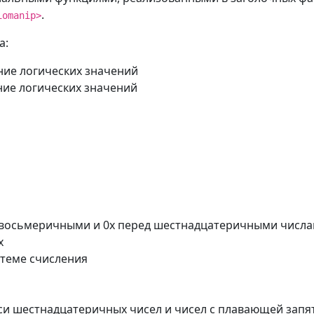
.
iomanip>
а:
ние логических значений
ние логических значений
д восьмеричными и 0x перед шестнадцатеричными числ
x
стеме счисления
иси шестнадцатеричных чисел и чисел с плавающей запя